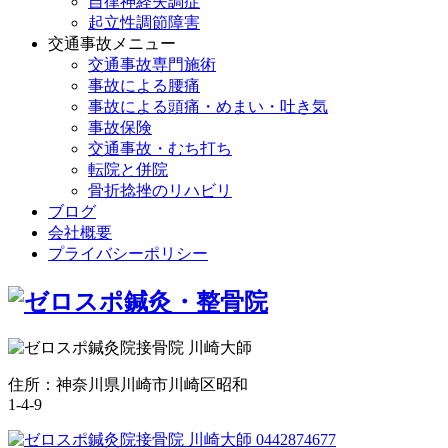
自律神経失調症
起立性調節障害
交通事故メニュー
交通事故専門施術
事故による腰痛
事故による頭痛・めまい・吐き気
事故保険
交通事故・むち打ち
転院と併院
骨折捻挫のリハビリ
ブログ
会社概要
プライバシーポリシー
住所：神奈川県川崎市川崎区昭和
1-4-9