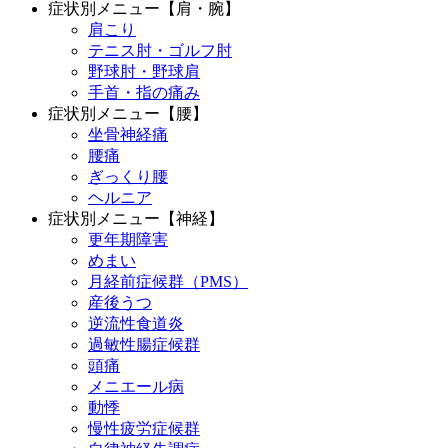
症状別メニュー【肩・腕】
肩こり
テニス肘・ゴルフ肘
野球肘・野球肩
手首・指の痛み
症状別メニュー【腰】
坐骨神経痛
腰痛
ぎっくり腰
ヘルニア
症状別メニュー【神経】
更年期障害
めまい
月経前症候群（PMS）
産後うつ
逆流性食道炎
過敏性腸症候群
頭痛
メニエール病
動悸
慢性疲労症候群