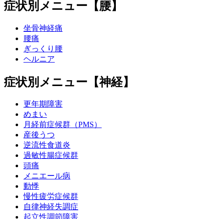
症状別メニュー【腰】
坐骨神経痛
腰痛
ぎっくり腰
ヘルニア
症状別メニュー【神経】
更年期障害
めまい
月経前症候群（PMS）
産後うつ
逆流性食道炎
過敏性腸症候群
頭痛
メニエール病
動悸
慢性疲労症候群
自律神経失調症
起立性調節障害