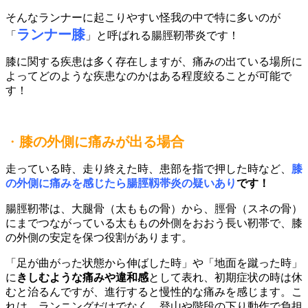
そんなランナーに起こりやすい怪我の中で特に多いのが
ランナー膝
「
」と呼ばれる腸脛靭帯炎です！
膝に関する疾患は多く存在しますが、痛みの出ている場所に
よってどのような疾患なのかはある程度絞ることが可能で
す！
・
膝の外側に痛みが出る場合
走っている時、走り終えた時、患部を指で押した時など、
膝
の外側に痛みを感じたら腸脛靱帯炎の疑いあり
です！
腸脛靭帯は、大腿骨（太ももの骨）から、脛骨（スネの骨）
にまでつながっている太ももの外側をおおう長い靭帯で、膝
の外側の安定を保つ役割があります。
「足が曲がった状態から伸ばした時」や「地面を蹴った時」
に
きしむような痛みや違和感
として表れ、初期症状の時は休
むと治るんですが、進行すると慢性的な痛みを感じます。こ
れは、ランニングだけでなく、登山や階段の下り動作で負担