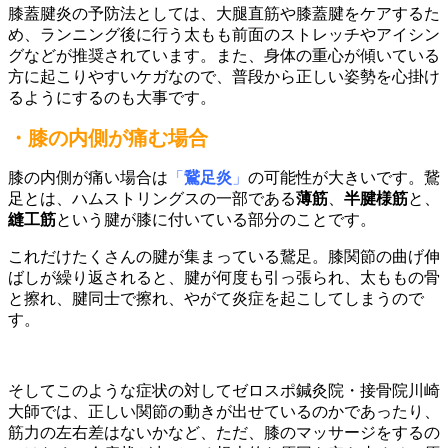
膝蓋腱炎の予防法としては、大腿直筋や膝蓋腱をケアするた
め、ランニング後に行う太もも前面のストレッチやアイシン
グなどが推奨されています。また、身体の重心が傾いている
方に起こりやすいケガなので、普段から正しい姿勢を心掛け
るようにするのも大事です。
・膝の内側が痛む場合
膝の内側が痛い場合は
「
鵞足炎
」
の可能性が大きいです。鵞
足とは、ハムストリングスの一部である
薄筋
、
半腱様筋
と、
縫工筋
という腱が膝に付いている部分のことです。
これだけたくさんの腱が集まっている鵞足。膝関節の曲げ伸
ばしが繰り返されると、腱が何度も引っ張られ、太ももの骨
と擦れ、腱同士で擦れ、やがて炎症を起こしてしまうので
す。
そしてこのような症状の対してゼロスポ鍼灸院・接骨院川崎
大師では、正しい関節の動きが出せているのかであったり、
筋力の左右差はないかなど、ただ、膝のマッサージをするの