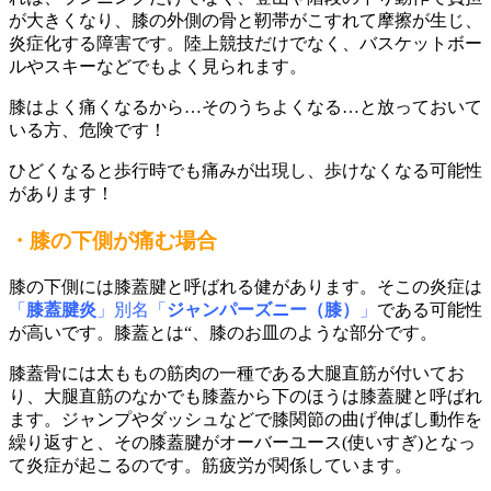
が大きくなり、膝の外側の骨と靭帯がこすれて摩擦が生じ、
炎症化する障害です。陸上競技だけでなく、バスケットボー
ルやスキーなどでもよく見られます。
膝はよく痛くなるから…そのうちよくなる…と放っておいて
いる方、危険です！
ひどくなると歩行時でも痛みが出現し、歩けなくなる可能性
があります！
・膝の下側が痛む場合
膝の下側には膝蓋腱と呼ばれる健があります。そこの炎症は
「
膝蓋腱炎
」別名「
ジャンパーズニー（膝）
」
である可能性
が高いです。膝蓋とは“、膝のお皿のような部分です。
膝蓋骨には太ももの筋肉の一種である大腿直筋が付いてお
り、大腿直筋のなかでも膝蓋から下のほうは膝蓋腱と呼ばれ
ます。ジャンプやダッシュなどで膝関節の曲げ伸ばし動作を
繰り返すと、その膝蓋腱がオーバーユース(使いすぎ)となっ
て炎症が起こるのです。筋疲労が関係しています。