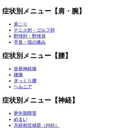
症状別メニュー【肩・腕】
肩こり
テニス肘・ゴルフ肘
野球肘・野球肩
手首・指の痛み
症状別メニュー【腰】
坐骨神経痛
腰痛
ぎっくり腰
ヘルニア
症状別メニュー【神経】
更年期障害
めまい
月経前症候群（PMS）