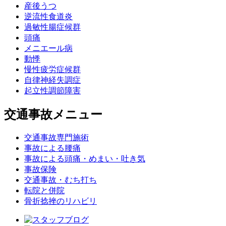
産後うつ
逆流性食道炎
過敏性腸症候群
頭痛
メニエール病
動悸
慢性疲労症候群
自律神経失調症
起立性調節障害
交通事故メニュー
交通事故専門施術
事故による腰痛
事故による頭痛・めまい・吐き気
事故保険
交通事故・むち打ち
転院と併院
骨折捻挫のリハビリ