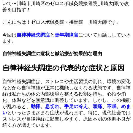
こんにちは！ゼロスポ鍼灸院・接骨院 川崎大師です。
今回は
自律神経失調症
と
更年期障害
についてお話ししていき
ます。
自律神経失調症の症状と鍼治療が効果的な理由
自律神経失調症の代表的な症状と原因
自律神経失調症は、ストレスや生活習慣の乱れ、環境の変化
などから自律神経が正常に機能しなくなる状態です。自律神
経は私たちの体の内部環境を整える役割を持ち、心拍や消
化、体温などを無意識に調整しています。しかし、この機能
が乱れると、
動悸
、
息切れ
、
手足の冷え
、
頭痛
、
不眠
、
めま
い
といったさまざまな症状が現れます。特に、現代社会では
ストレスが自律神経に影響しやすく、原因不明の体調不良が
続く方が増えています。