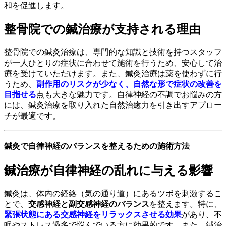
和を促進します。
整骨院での鍼治療が支持される理由
整骨院での鍼灸治療は、専門的な知識と技術を持つスタッフ
が一人ひとりの症状に合わせて施術を行うため、安心して治
療を受けていただけます。また、鍼灸治療は薬を使わずに行
うため、
副作用のリスクが少なく、自然な形で症状の改善を
目指せる
点も大きな魅力です。自律神経の不調でお悩みの方
には、鍼灸治療を取り入れた自然治癒力を引き出すアプロー
チが最適です。
鍼灸で自律神経のバランスを整えるための施術方法
鍼治療が自律神経の乱れに与える影響
鍼灸は、体内の経絡（気の通り道）にあるツボを刺激するこ
とで、
交感神経と副交感神経のバランス
を整えます。特に、
緊張状態にある交感神経をリラックスさせる効果
があり、不
眠やストレス過多で悩んでいる方に効果的です。また、鍼治