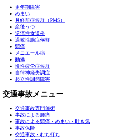
更年期障害
めまい
月経前症候群（PMS）
産後うつ
逆流性食道炎
過敏性腸症候群
頭痛
メニエール病
動悸
慢性疲労症候群
自律神経失調症
起立性調節障害
交通事故メニュー
交通事故専門施術
事故による腰痛
事故による頭痛・めまい・吐き気
事故保険
交通事故・むち打ち