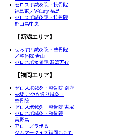
ゼロスポ鍼灸院・接骨院
福島東／Welluty 福島
ゼロスポ鍼灸院・接骨院
郡山島中央
【新潟エリア】
ぜろすぽ鍼灸院・整骨院
／整体院 青山
ゼロスポ接骨院 新潟万代
【福岡エリア】
ゼロスポ鍼灸・整骨院 別府
赤坂 けやき通り鍼灸・
整骨院
ゼロスポ鍼灸・整骨院 吉塚
ゼロスポ鍼灸・整骨院
美野島
アローズラボ＆
ジムマークイズ福岡ももち