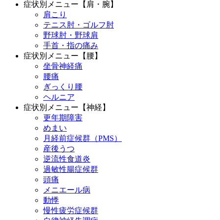
症状別メニュー【肩・腕】
肩こり
テニス肘・ゴルフ肘
野球肘・野球肩
手首・指の痛み
症状別メニュー【腰】
坐骨神経痛
腰痛
ぎっくり腰
ヘルニア
症状別メニュー【神経】
更年期障害
めまい
月経前症候群（PMS）
産後うつ
逆流性食道炎
過敏性腸症候群
頭痛
メニエール病
動悸
慢性疲労症候群