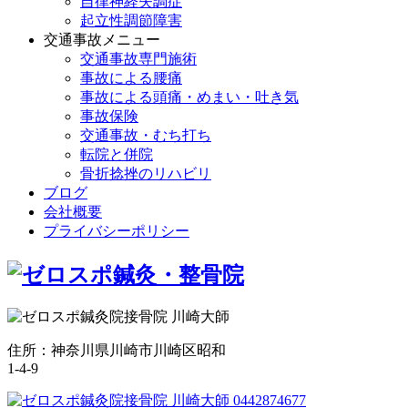
自律神経失調症
起立性調節障害
交通事故メニュー
交通事故専門施術
事故による腰痛
事故による頭痛・めまい・吐き気
事故保険
交通事故・むち打ち
転院と併院
骨折捻挫のリハビリ
ブログ
会社概要
プライバシーポリシー
住所：神奈川県川崎市川崎区昭和
1-4-9