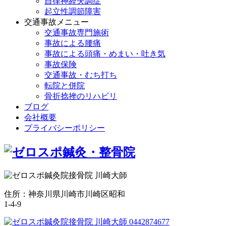
自律神経失調症
起立性調節障害
交通事故メニュー
交通事故専門施術
事故による腰痛
事故による頭痛・めまい・吐き気
事故保険
交通事故・むち打ち
転院と併院
骨折捻挫のリハビリ
ブログ
会社概要
プライバシーポリシー
住所：神奈川県川崎市川崎区昭和
1-4-9