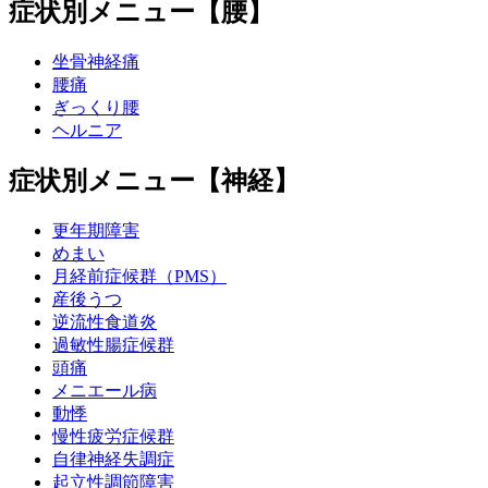
症状別メニュー【腰】
坐骨神経痛
腰痛
ぎっくり腰
ヘルニア
症状別メニュー【神経】
更年期障害
めまい
月経前症候群（PMS）
産後うつ
逆流性食道炎
過敏性腸症候群
頭痛
メニエール病
動悸
慢性疲労症候群
自律神経失調症
起立性調節障害