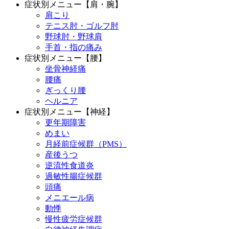
症状別メニュー【肩・腕】
肩こり
テニス肘・ゴルフ肘
野球肘・野球肩
手首・指の痛み
症状別メニュー【腰】
坐骨神経痛
腰痛
ぎっくり腰
ヘルニア
症状別メニュー【神経】
更年期障害
めまい
月経前症候群（PMS）
産後うつ
逆流性食道炎
過敏性腸症候群
頭痛
メニエール病
動悸
慢性疲労症候群