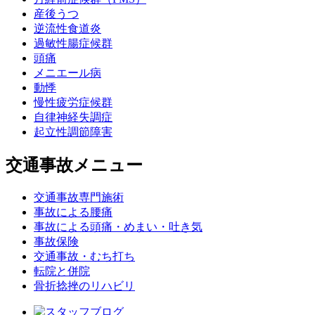
産後うつ
逆流性食道炎
過敏性腸症候群
頭痛
メニエール病
動悸
慢性疲労症候群
自律神経失調症
起立性調節障害
交通事故メニュー
交通事故専門施術
事故による腰痛
事故による頭痛・めまい・吐き気
事故保険
交通事故・むち打ち
転院と併院
骨折捻挫のリハビリ