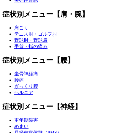
突発性難聴
症状別メニュー【肩・腕】
肩こり
テニス肘・ゴルフ肘
野球肘・野球肩
手首・指の痛み
症状別メニュー【腰】
坐骨神経痛
腰痛
ぎっくり腰
ヘルニア
症状別メニュー【神経】
更年期障害
めまい
月経前症候群（PMS）