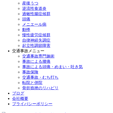
産後うつ
逆流性食道炎
過敏性腸症候群
頭痛
メニエール病
動悸
慢性疲労症候群
自律神経失調症
起立性調節障害
交通事故メニュー
交通事故専門施術
事故による腰痛
事故による頭痛・めまい・吐き気
事故保険
交通事故・むち打ち
転院と併院
骨折捻挫のリハビリ
ブログ
会社概要
プライバシーポリシー