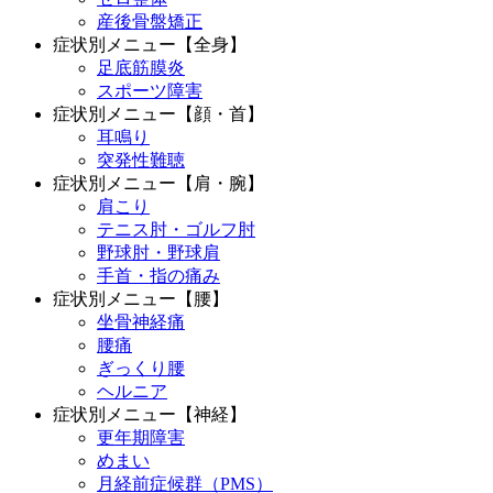
産後骨盤矯正
症状別メニュー【全身】
足底筋膜炎
スポーツ障害
症状別メニュー【顔・首】
耳鳴り
突発性難聴
症状別メニュー【肩・腕】
肩こり
テニス肘・ゴルフ肘
野球肘・野球肩
手首・指の痛み
症状別メニュー【腰】
坐骨神経痛
腰痛
ぎっくり腰
ヘルニア
症状別メニュー【神経】
更年期障害
めまい
月経前症候群（PMS）