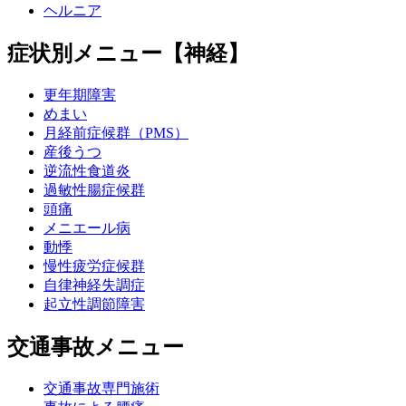
ヘルニア
症状別メニュー【神経】
更年期障害
めまい
月経前症候群（PMS）
産後うつ
逆流性食道炎
過敏性腸症候群
頭痛
メニエール病
動悸
慢性疲労症候群
自律神経失調症
起立性調節障害
交通事故メニュー
交通事故専門施術