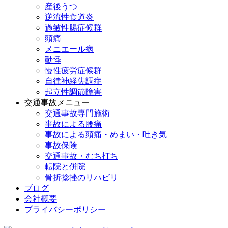
産後うつ
逆流性食道炎
過敏性腸症候群
頭痛
メニエール病
動悸
慢性疲労症候群
自律神経失調症
起立性調節障害
交通事故メニュー
交通事故専門施術
事故による腰痛
事故による頭痛・めまい・吐き気
事故保険
交通事故・むち打ち
転院と併院
骨折捻挫のリハビリ
ブログ
会社概要
プライバシーポリシー