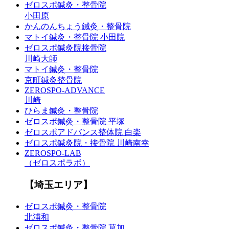
ゼロスポ鍼灸・整骨院
小田原
かんのんちょう鍼灸・整骨院
マトイ鍼灸・整骨院 小田院
ゼロスポ鍼灸院接骨院
川崎大師
マトイ鍼灸・整骨院
京町鍼灸整骨院
ZEROSPO-ADVANCE
川崎
ひらま鍼灸・整骨院
ゼロスポ鍼灸・整骨院 平塚
ゼロスポアドバンス整体院 白楽
ゼロスポ鍼灸院・接骨院 川崎南幸
ZEROSPO-LAB
（ゼロスポラボ）
【埼玉エリア】
ゼロスポ鍼灸・整骨院
北浦和
ゼロスポ鍼灸・整骨院 草加