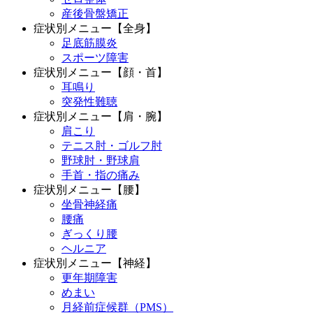
産後骨盤矯正
症状別メニュー【全身】
足底筋膜炎
スポーツ障害
症状別メニュー【顔・首】
耳鳴り
突発性難聴
症状別メニュー【肩・腕】
肩こり
テニス肘・ゴルフ肘
野球肘・野球肩
手首・指の痛み
症状別メニュー【腰】
坐骨神経痛
腰痛
ぎっくり腰
ヘルニア
症状別メニュー【神経】
更年期障害
めまい
月経前症候群（PMS）