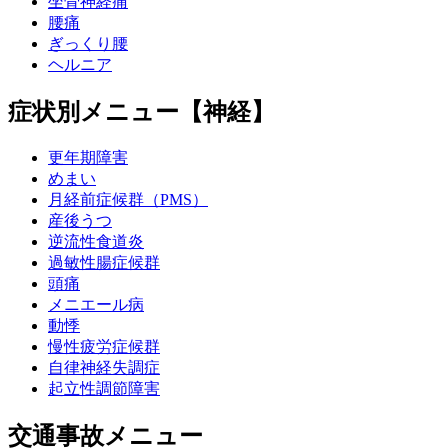
坐骨神経痛
腰痛
ぎっくり腰
ヘルニア
症状別メニュー【神経】
更年期障害
めまい
月経前症候群（PMS）
産後うつ
逆流性食道炎
過敏性腸症候群
頭痛
メニエール病
動悸
慢性疲労症候群
自律神経失調症
起立性調節障害
交通事故メニュー