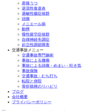
産後うつ
逆流性食道炎
過敏性腸症候群
頭痛
メニエール病
動悸
慢性疲労症候群
自律神経失調症
起立性調節障害
交通事故メニュー
交通事故専門施術
事故による腰痛
事故による頭痛・めまい・吐き気
事故保険
交通事故・むち打ち
転院と併院
骨折捻挫のリハビリ
ブログ
会社概要
プライバシーポリシー