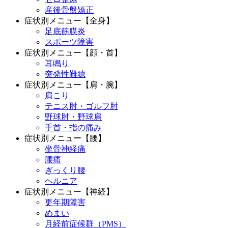
産後骨盤矯正
症状別メニュー【全身】
足底筋膜炎
スポーツ障害
症状別メニュー【顔・首】
耳鳴り
突発性難聴
症状別メニュー【肩・腕】
肩こり
テニス肘・ゴルフ肘
野球肘・野球肩
手首・指の痛み
症状別メニュー【腰】
坐骨神経痛
腰痛
ぎっくり腰
ヘルニア
症状別メニュー【神経】
更年期障害
めまい
月経前症候群（PMS）