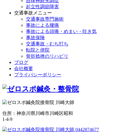
自律神経失調症
起立性調節障害
交通事故メニュー
交通事故専門施術
事故による腰痛
事故による頭痛・めまい・吐き気
事故保険
交通事故・むち打ち
転院と併院
骨折捻挫のリハビリ
ブログ
会社概要
プライバシーポリシー
住所：神奈川県川崎市川崎区昭和
1-4-9