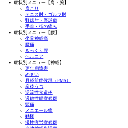
症状別メニュー【肩・腕】
肩こり
テニス肘・ゴルフ肘
野球肘・野球肩
手首・指の痛み
症状別メニュー【腰】
坐骨神経痛
腰痛
ぎっくり腰
ヘルニア
症状別メニュー【神経】
更年期障害
めまい
月経前症候群（PMS）
産後うつ
逆流性食道炎
過敏性腸症候群
頭痛
メニエール病
動悸
慢性疲労症候群