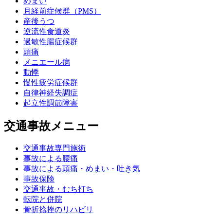
めまい
月経前症候群（PMS）
産後うつ
逆流性食道炎
過敏性腸症候群
頭痛
メニエール病
動悸
慢性疲労症候群
自律神経失調症
起立性調節障害
交通事故メニュー
交通事故専門施術
事故による腰痛
事故による頭痛・めまい・吐き気
事故保険
交通事故・むち打ち
転院と併院
骨折捻挫のリハビリ