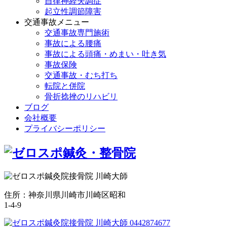
自律神経失調症
起立性調節障害
交通事故メニュー
交通事故専門施術
事故による腰痛
事故による頭痛・めまい・吐き気
事故保険
交通事故・むち打ち
転院と併院
骨折捻挫のリハビリ
ブログ
会社概要
プライバシーポリシー
住所：神奈川県川崎市川崎区昭和
1-4-9