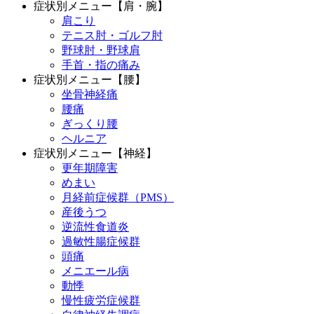
症状別メニュー【肩・腕】
肩こり
テニス肘・ゴルフ肘
野球肘・野球肩
手首・指の痛み
症状別メニュー【腰】
坐骨神経痛
腰痛
ぎっくり腰
ヘルニア
症状別メニュー【神経】
更年期障害
めまい
月経前症候群（PMS）
産後うつ
逆流性食道炎
過敏性腸症候群
頭痛
メニエール病
動悸
慢性疲労症候群