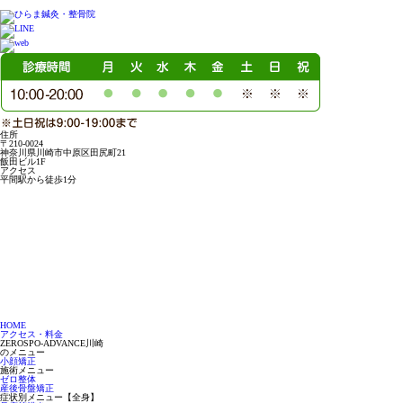
住所
〒210-0024
神奈川県川崎市中原区田尻町21
飯田ビル1F
アクセス
平間駅から徒歩1分
HOME
アクセス・料金
ZEROSPO-ADVANCE川崎
のメニュー
小顔矯正
施術メニュー
ゼロ整体
産後骨盤矯正
症状別メニュー【全身】