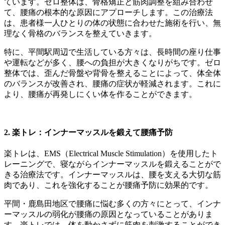
ています。ゼロ整体は、骨格矯正と筋肉調整を組み合わせ
て、腰痛の根本的な原因にアプローチします。この治療法
は、患者様一人ひとりの体の状態に合わせた施術を行い、無
理なく骨格のバランスを整えていきます。
特に、平間駅周辺で生活している方々は、長時間の座り仕事
や運転などが多く、腰への負担が大きくなりがちです。ゼロ
整体では、歪んだ骨盤や背骨を整えることによって、体全体
のバランスが改善され、腰痛の症状が軽減されます。これに
より、腰痛が再発しにくい体を作ることができます。
2.
楽トレ：インナーマッスルを鍛えて腰痛予防
楽トレは、EMS（Electrical Muscle Stimulation）を使用したト
レーニングで、寝ながらインナーマッスルを鍛えることがで
きる治療法です。インナーマッスルは、腰を支える大切な筋
肉であり、これを強化することが腰痛予防に効果的です。
平間・鹿島田地区で腰痛に悩む多くの方々にとって、インナ
ーマッスルの弱化が腰痛の原因となっていることがありま
す。楽トレでは、体を動かさずに筋肉を刺激することができ