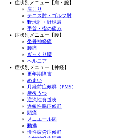
症状別メニュー【肩・腕】
肩こり
テニス肘・ゴルフ肘
野球肘・野球肩
手首・指の痛み
症状別メニュー【腰】
坐骨神経痛
腰痛
ぎっくり腰
ヘルニア
症状別メニュー【神経】
更年期障害
めまい
月経前症候群（PMS）
産後うつ
逆流性食道炎
過敏性腸症候群
頭痛
メニエール病
動悸
慢性疲労症候群