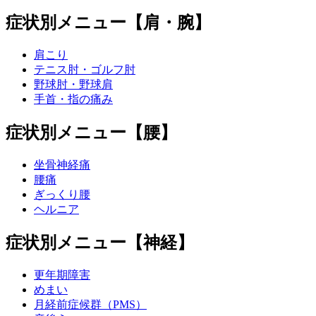
症状別メニュー【肩・腕】
肩こり
テニス肘・ゴルフ肘
野球肘・野球肩
手首・指の痛み
症状別メニュー【腰】
坐骨神経痛
腰痛
ぎっくり腰
ヘルニア
症状別メニュー【神経】
更年期障害
めまい
月経前症候群（PMS）