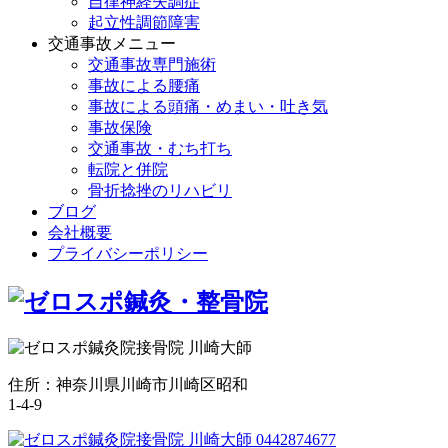
自律神経失調症
起立性調節障害
交通事故メニュー
交通事故専門施術
事故による腰痛
事故による頭痛・めまい・吐き気
事故保険
交通事故・むち打ち
転院と併院
骨折捻挫のリハビリ
ブログ
会社概要
プライバシーポリシー
住所：神奈川県川崎市川崎区昭和
1-4-9