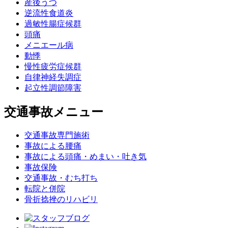
産後うつ
逆流性食道炎
過敏性腸症候群
頭痛
メニエール病
動悸
慢性疲労症候群
自律神経失調症
起立性調節障害
交通事故メニュー
交通事故専門施術
事故による腰痛
事故による頭痛・めまい・吐き気
事故保険
交通事故・むち打ち
転院と併院
骨折捻挫のリハビリ