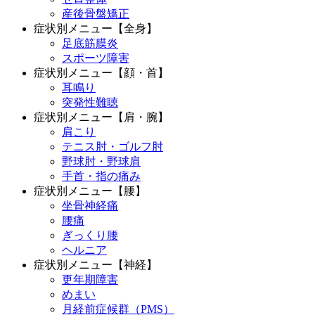
産後骨盤矯正
症状別メニュー【全身】
足底筋膜炎
スポーツ障害
症状別メニュー【顔・首】
耳鳴り
突発性難聴
症状別メニュー【肩・腕】
肩こり
テニス肘・ゴルフ肘
野球肘・野球肩
手首・指の痛み
症状別メニュー【腰】
坐骨神経痛
腰痛
ぎっくり腰
ヘルニア
症状別メニュー【神経】
更年期障害
めまい
月経前症候群（PMS）