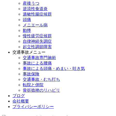
産後うつ
逆流性食道炎
過敏性腸症候群
頭痛
メニエール病
動悸
慢性疲労症候群
自律神経失調症
起立性調節障害
交通事故メニュー
交通事故専門施術
事故による腰痛
事故による頭痛・めまい・吐き気
事故保険
交通事故・むち打ち
転院と併院
骨折捻挫のリハビリ
ブログ
会社概要
プライバシーポリシー