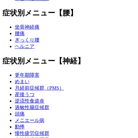
症状別メニュー【腰】
坐骨神経痛
腰痛
ぎっくり腰
ヘルニア
症状別メニュー【神経】
更年期障害
めまい
月経前症候群（PMS）
産後うつ
逆流性食道炎
過敏性腸症候群
頭痛
メニエール病
動悸
慢性疲労症候群