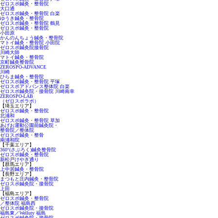
ゼロスポ鍼灸・整骨院
大口通
ゼロスポ鍼灸・整骨院 白楽
ゆうき鍼灸・整骨院
ゼロスポ鍼灸・整骨院 鶴見
ゼロスポ鍼灸・整骨院
小田原
かんのんちょう鍼灸・整骨院
マトイ鍼灸・整骨院 小田院
ゼロスポ鍼灸院接骨院
川崎大師
マトイ鍼灸・整骨院
京町鍼灸整骨院
ZEROSPO-ADVANCE
川崎
ひらま鍼灸・整骨院
ゼロスポ鍼灸・整骨院 平塚
ゼロスポアドバンス整体院 白楽
ゼロスポ鍼灸院・接骨院 川崎南幸
ZEROSPO-LAB
（ゼロスポラボ）
【埼玉エリア】
ゼロスポ鍼灸・整骨院
北浦和
ゼロスポ鍼灸・整骨院 草加
あげお運動公園前鍼灸院・
整骨院／整体院
ゼロスポ鍼灸・整骨
南浦和院
【千葉エリア】
360°(さぶろく)鍼灸整骨院
ゼロスポ鍼灸・整骨院
新松戸けやき通り
【群馬エリア】
上中居鍼灸・整骨院
【長野エリア】
まつもと庄内鍼灸・整骨院
ゼロスポ鍼灸院・接骨院
上田
【福島エリア】
ゼロスポ鍼灸・整骨院
／整体院 福島西
ゼロスポ鍼灸院・接骨院
福島東／Welluty 福島
ゼロスポ鍼灸院・接骨院