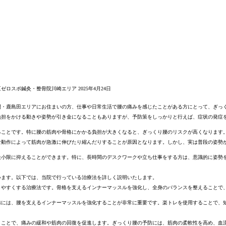
区ゼロスポ鍼灸・整骨院川崎エリア
2025年4月24日
間・鹿島田エリアにお住まいの方、仕事や日常生活で腰の痛みを感じたことがある方にとって、ぎっ
負担をかける動きや姿勢が引き金になることもありますが、予防策をしっかりと行えば、症状の発症
ることです。特に腰の筋肉や骨格にかかる負担が大きくなると、ぎっくり腰のリスクが高くなります
な動作によって筋肉が急激に伸びたり縮んだりすることが原因となります。しかし、実は普段の姿勢
最小限に抑えることができます。特に、長時間のデスクワークや立ち仕事をする方は、意識的に姿勢
います。以下では、当院で行っている治療法を詳しく説明いたします。
りやすくする治療法です。骨格を支えるインナーマッスルを強化し、全身のバランスを整えることで
防には、腰を支えるインナーマッスルを強化することが非常に重要です。楽トレを使用することで、
うことで、痛みの緩和や筋肉の回復を促進します。ぎっくり腰の予防には、筋肉の柔軟性を高め、血