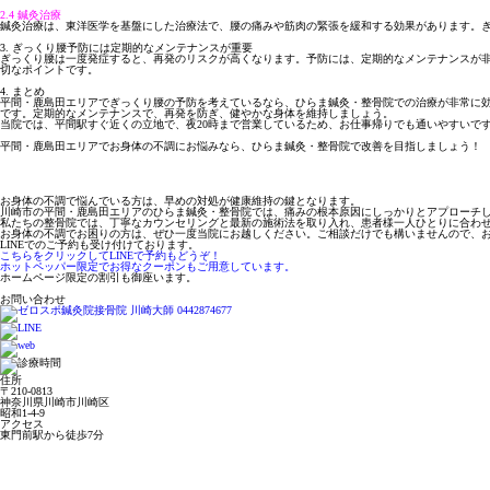
2.4 鍼灸治療
鍼灸治療は、東洋医学を基盤にした治療法で、腰の痛みや筋肉の緊張を緩和する効果があります。
3. ぎっくり腰予防には定期的なメンテナンスが重要
ぎっくり腰は一度発症すると、再発のリスクが高くなります。予防には、定期的なメンテナンスが
切なポイントです。
4. まとめ
平間・鹿島田エリアでぎっくり腰の予防を考えているなら、ひらま鍼灸・整骨院での治療が非常に
です。定期的なメンテナンスで、再発を防ぎ、健やかな身体を維持しましょう。
当院では、平間駅すぐ近くの立地で、夜20時まで営業しているため、お仕事帰りでも通いやすいで
平間・鹿島田エリアでお身体の不調にお悩みなら、ひらま鍼灸・整骨院で改善を目指しましょう！
お身体の不調で悩んでいる方は、早めの対処が健康維持の鍵となります。
川崎市の平間・鹿島田エリアの
ひらま鍼灸・整骨院
では、痛みの根本原因にしっかりとアプローチ
私たちの整骨院では、
丁寧なカウンセリング
と
最新の施術法
を取り入れ、患者様一人ひとりに合わ
お身体の不調でお困りの方は、ぜひ一度当院にお越しください。ご相談だけでも構いませんので、
LINEでのご予約も受け付けております。
こちらをクリックしてLINEで予約もどうぞ！
ホットペッパー限定でお得なクーポンもご用意しています。
ホームページ限定の割引も御座います。
お問い合わせ
住所
〒210-0813
神奈川県川崎市川崎区
昭和1-4-9
アクセス
東門前駅から徒歩7分