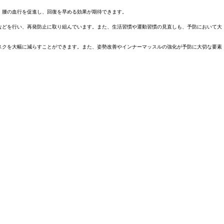
、腰の血行を促進し、回復を早める効果が期待できます。
などを行い、再発防止に取り組んでいます。また、生活習慣や運動習慣の見直しも、予防において大
スクを大幅に減らすことができます。また、姿勢改善やインナーマッスルの強化が予防に大切な要素