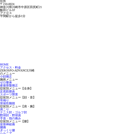
住所
〒210-0024
神奈川県川崎市中原区田尻町21
飯田ビル1F
アクセス
平間駅から徒歩1分
HOME
アクセス・料金
ZEROSPO-ADVANCE川崎
のメニュー
小顔矯正
施術メニュー
ゼロ整体
産後骨盤矯正
症状別メニュー【全身】
足底筋膜炎
スポーツ障害
症状別メニュー【顔・首】
耳鳴り
突発性難聴
症状別メニュー【肩・腕】
肩こり
テニス肘・ゴルフ肘
野球肘・野球肩
手首・指の痛み
症状別メニュー【腰】
坐骨神経痛
腰痛
ぎっくり腰
ヘルニア