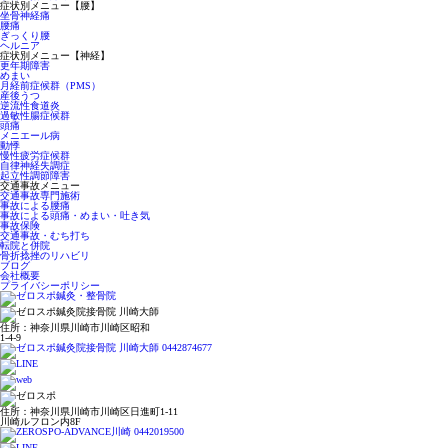
症状別メニュー【腰】
坐骨神経痛
腰痛
ぎっくり腰
ヘルニア
症状別メニュー【神経】
更年期障害
めまい
月経前症候群（PMS）
産後うつ
逆流性食道炎
過敏性腸症候群
頭痛
メニエール病
動悸
慢性疲労症候群
自律神経失調症
起立性調節障害
交通事故メニュー
交通事故専門施術
事故による腰痛
事故による頭痛・めまい・吐き気
事故保険
交通事故・むち打ち
転院と併院
骨折捻挫のリハビリ
ブログ
会社概要
プライバシーポリシー
住所：神奈川県川崎市川崎区昭和
1-4-9
住所：神奈川県川崎市川崎区日進町1-11
川崎ルフロン内8F