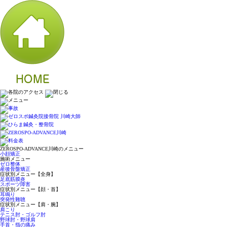
ZEROSPO-ADVANCE川崎のメニュー
小顔矯正
施術メニュー
ゼロ整体
産後骨盤矯正
症状別メニュー【全身】
足底筋膜炎
スポーツ障害
症状別メニュー【顔・首】
耳鳴り
突発性難聴
症状別メニュー【肩・腕】
肩こり
テニス肘・ゴルフ肘
野球肘・野球肩
手首・指の痛み