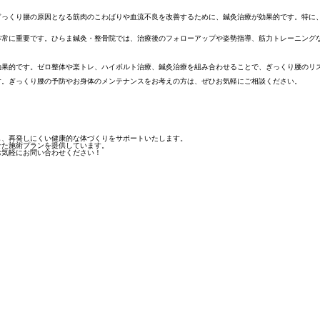
ぎっくり腰の原因となる筋肉のこわばりや血流不良を改善するために、鍼灸治療が効果的です。特に
非常に重要です。ひらま鍼灸・整骨院では、治療後のフォローアップや姿勢指導、筋力トレーニング
効果的です。ゼロ整体や楽トレ、ハイボルト治療、鍼灸治療を組み合わせることで、ぎっくり腰のリ
す。ぎっくり腰の予防やお身体のメンテナンスをお考えの方は、ぜひお気軽にご相談ください。
し、再発しにくい健康的な体づくりをサポートいたします。
せた施術プランを提供しています。
お気軽にお問い合わせください！