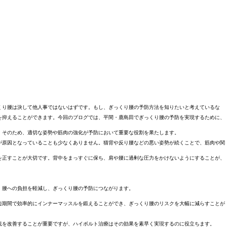
くり腰は決して他人事ではないはずです。もし、ぎっくり腰の予防方法を知りたいと考えているな
を抑えることができます。今回のブログでは、平間・鹿島田でぎっくり腰の予防を実現するために、
。そのため、適切な姿勢や筋肉の強化が予防において重要な役割を果たします。
が原因となっていることも少なくありません。猫背や反り腰などの悪い姿勢が続くことで、筋肉や関
を正すことが大切です。背中をまっすぐに保ち、肩や腰に過剰な圧力をかけないようにすることが、
、腰への負担を軽減し、ぎっくり腰の予防につながります。
短期間で効率的にインナーマッスルを鍛えることができ、ぎっくり腰のリスクを大幅に減らすことが
流を改善することが重要ですが、ハイボルト治療はその効果を素早く実現するのに役立ちます。