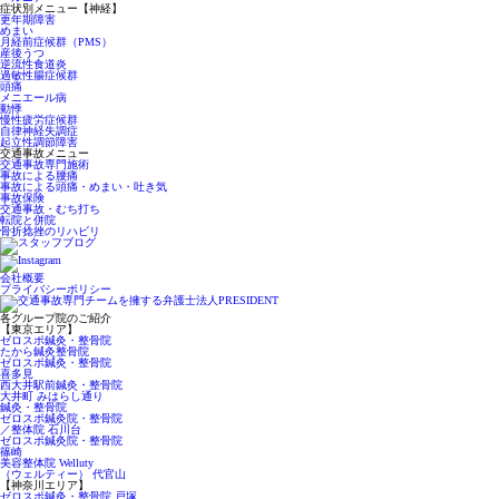
症状別メニュー【神経】
更年期障害
めまい
月経前症候群（PMS）
産後うつ
逆流性食道炎
過敏性腸症候群
頭痛
メニエール病
動悸
慢性疲労症候群
自律神経失調症
起立性調節障害
交通事故メニュー
交通事故専門施術
事故による腰痛
事故による頭痛・めまい・吐き気
事故保険
交通事故・むち打ち
転院と併院
骨折捻挫のリハビリ
会社概要
プライバシーポリシー
各グループ院のご紹介
【東京エリア】
ゼロスポ鍼灸・整骨院
たから鍼灸整骨院
ゼロスポ鍼灸・整骨院
喜多見
西大井駅前鍼灸・整骨院
大井町 みはらし通り
鍼灸・整骨院
ゼロスポ鍼灸院・整骨院
／整体院 石川台
ゼロスポ鍼灸院・整骨院
篠崎
美容整体院 Welluty
（ウェルティー） 代官山
【神奈川エリア】
ゼロスポ鍼灸・整骨院 戸塚