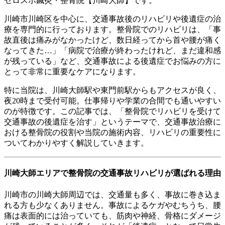
ゼロスポ鍼灸・整骨院【川崎大師】です。
川崎市川崎区を中心に、交通事故後のリハビリや後遺症の治
療を専門的に行っております。整骨院でのリハビリは、「事
故直後は痛みがなかったけど、数日経ってから首や腰が痛く
なってきた…」「病院で治療が終わったけれど、まだ違和感
が残っている」など、交通事故による後遺症でお悩みの方に
とって非常に重要なケアになります。
特に当院は、川崎大師駅や東門前駅からもアクセスが良く、
夜20時まで受付可能。仕事帰りや学業の合間でも通いやすい
のが特徴です。この記事では、「整骨院でリハビリを受けて
交通事故の後遺症を治す」というテーマで、交通事故治療に
おける整骨院の役割や当院の施術内容、リハビリの重要性に
ついてわかりやすく解説していきます。
川崎大師エリアで整骨院の交通事故リハビリが選ばれる理由
川崎市の川崎大師周辺では、交通量も多く、事故に巻き込ま
れる方も少なくありません。事故によるケガやむちうち、腰
痛は表面的には治っていても、筋肉や神経、骨格にダメージ