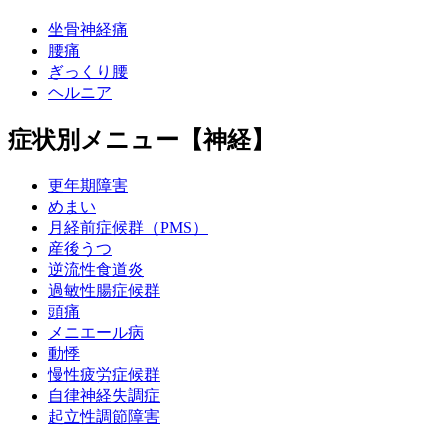
坐骨神経痛
腰痛
ぎっくり腰
ヘルニア
症状別メニュー【神経】
更年期障害
めまい
月経前症候群（PMS）
産後うつ
逆流性食道炎
過敏性腸症候群
頭痛
メニエール病
動悸
慢性疲労症候群
自律神経失調症
起立性調節障害