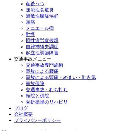
産後うつ
逆流性食道炎
過敏性腸症候群
頭痛
メニエール病
動悸
慢性疲労症候群
自律神経失調症
起立性調節障害
交通事故メニュー
交通事故専門施術
事故による腰痛
事故による頭痛・めまい・吐き気
事故保険
交通事故・むち打ち
転院と併院
骨折捻挫のリハビリ
ブログ
会社概要
プライバシーポリシー