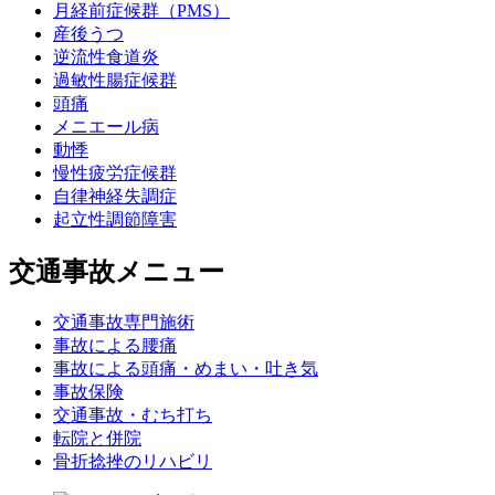
月経前症候群（PMS）
産後うつ
逆流性食道炎
過敏性腸症候群
頭痛
メニエール病
動悸
慢性疲労症候群
自律神経失調症
起立性調節障害
交通事故メニュー
交通事故専門施術
事故による腰痛
事故による頭痛・めまい・吐き気
事故保険
交通事故・むち打ち
転院と併院
骨折捻挫のリハビリ