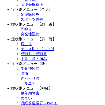
産後骨盤矯正
症状別メニュー【全身】
足底筋膜炎
スポーツ障害
症状別メニュー【顔・首】
耳鳴り
突発性難聴
症状別メニュー【肩・腕】
肩こり
テニス肘・ゴルフ肘
野球肘・野球肩
手首・指の痛み
症状別メニュー【腰】
坐骨神経痛
腰痛
ぎっくり腰
ヘルニア
症状別メニュー【神経】
更年期障害
めまい
月経前症候群（PMS）