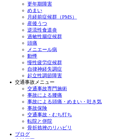
更年期障害
めまい
月経前症候群（PMS）
産後うつ
逆流性食道炎
過敏性腸症候群
頭痛
メニエール病
動悸
慢性疲労症候群
自律神経失調症
起立性調節障害
交通事故メニュー
交通事故専門施術
事故による腰痛
事故による頭痛・めまい・吐き気
事故保険
交通事故・むち打ち
転院と併院
骨折捻挫のリハビリ
ブログ