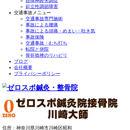
自律神経失調症
起立性調節障害
交通事故メニュー
交通事故専門施術
事故による腰痛
事故による頭痛・めまい・吐き気
事故保険
交通事故・むち打ち
転院と併院
骨折捻挫のリハビリ
ブログ
会社概要
プライバシーポリシー
住所：神奈川県川崎市川崎区昭和