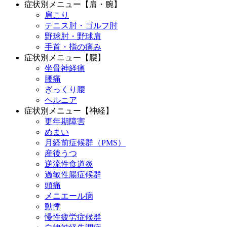
症状別メニュー【肩・腕】
肩こり
テニス肘・ゴルフ肘
野球肘・野球肩
手首・指の痛み
症状別メニュー【腰】
坐骨神経痛
腰痛
ぎっくり腰
ヘルニア
症状別メニュー【神経】
更年期障害
めまい
月経前症候群（PMS）
産後うつ
逆流性食道炎
過敏性腸症候群
頭痛
メニエール病
動悸
慢性疲労症候群