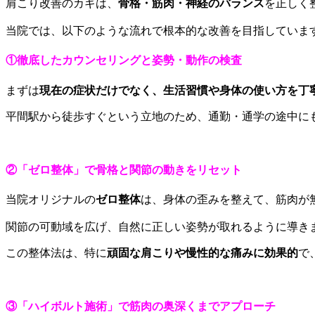
肩こり改善のカギは、
骨格・筋肉・神経のバランス
を正しく
当院では、以下のような流れで根本的な改善を目指していま
①徹底したカウンセリングと姿勢・動作の検査
まずは
現在の症状だけでなく、生活習慣や身体の使い方を丁
平間駅から徒歩すぐという立地のため、通勤・通学の途中に
②「ゼロ整体」で骨格と関節の動きをリセット
当院オリジナルの
ゼロ整体
は、身体の歪みを整えて、筋肉が
関節の可動域を広げ、自然に正しい姿勢が取れるように導き
この整体法は、特に
頑固な肩こりや慢性的な痛みに効果的
で
③「ハイボルト施術」で筋肉の奥深くまでアプローチ