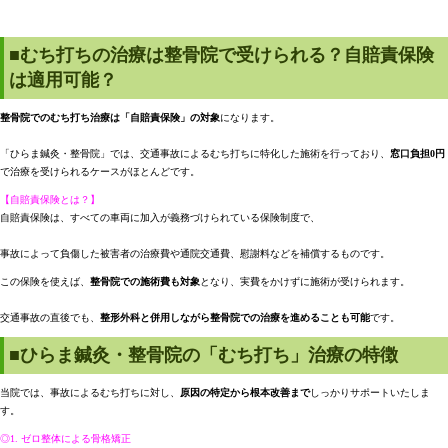
■むち打ちの治療は整骨院で受けられる？自賠責保険
は適用可能？
整骨院でのむち打ち治療は「自賠責保険」の対象
になります。
「ひらま鍼灸・整骨院」では、交通事故によるむち打ちに特化した施術を行っており、
窓口負担0円
で治療を受けられるケースがほとんどです。
【自賠責保険とは？】
自賠責保険は、すべての車両に加入が義務づけられている保険制度で、
事故によって負傷した被害者の治療費や通院交通費、慰謝料などを補償するものです。
この保険を使えば、
整骨院での施術費も対象
となり、実費をかけずに施術が受けられます。
交通事故の直後でも、
整形外科と併用しながら整骨院での治療を進めることも可能
です。
■ひらま鍼灸・整骨院の「むち打ち」治療の特徴
当院では、事故によるむち打ちに対し、
原因の特定から根本改善まで
しっかりサポートいたしま
す。
◎1. ゼロ整体による骨格矯正