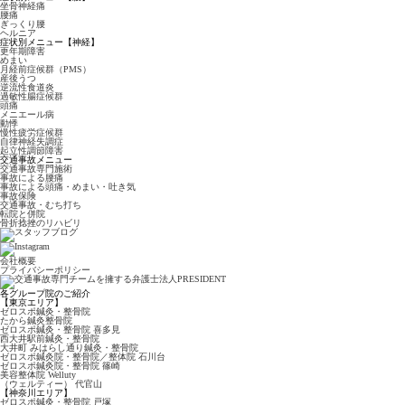
坐骨神経痛
腰痛
ぎっくり腰
ヘルニア
症状別メニュー【神経】
更年期障害
めまい
月経前症候群（PMS）
産後うつ
逆流性食道炎
過敏性腸症候群
頭痛
メニエール病
動悸
慢性疲労症候群
自律神経失調症
起立性調節障害
交通事故メニュー
交通事故専門施術
事故による腰痛
事故による頭痛・めまい・吐き気
事故保険
交通事故・むち打ち
転院と併院
骨折捻挫のリハビリ
会社概要
プライバシーポリシー
各グループ院のご紹介
【東京エリア】
ゼロスポ鍼灸・整骨院
たから鍼灸整骨院
ゼロスポ鍼灸・整骨院
喜多見
西大井駅前鍼灸・整骨院
大井町 みはらし通り
鍼灸・整骨院
ゼロスポ鍼灸院・整骨院
／整体院 石川台
ゼロスポ鍼灸院・整骨院
篠崎
美容整体院 Welluty
（ウェルティー） 代官山
【神奈川エリア】
ゼロスポ鍼灸・整骨院 戸塚