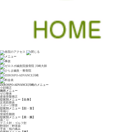
ZEROSPO-ADVANCE川崎のメニュー
小顔矯正
施術メニュー
ゼロ整体
産後骨盤矯正
症状別メニュー【全身】
足底筋膜炎
スポーツ障害
症状別メニュー【顔・首】
耳鳴り
突発性難聴
症状別メニュー【肩・腕】
肩こり
テニス肘・ゴルフ肘
野球肘・野球肩
手首・指の痛み
症状別メニュー【腰】