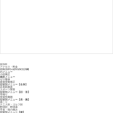
HOME
アクセス・料金
ZEROSPO-ADVANCE川崎
のメニュー
小顔矯正
施術メニュー
ゼロ整体
産後骨盤矯正
症状別メニュー【全身】
足底筋膜炎
スポーツ障害
症状別メニュー【顔・首】
耳鳴り
突発性難聴
症状別メニュー【肩・腕】
肩こり
テニス肘・ゴルフ肘
野球肘・野球肩
手首・指の痛み
症状別メニュー【腰】