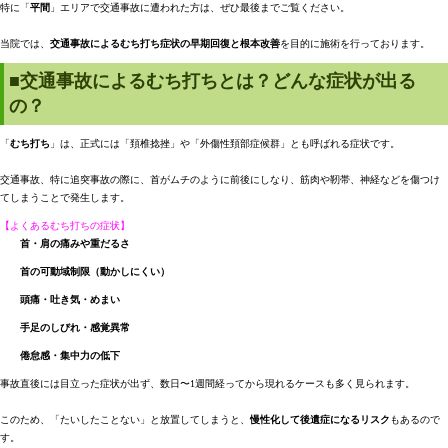
特に「
平間
」エリアで交通事故に遭われた方は、ぜひ最後までご覧ください。
当院では、
交通事故によるむち打ち症状の早期回復と根本改善
を目的に施術を行っております。
■交通事故によるむち打ちとは？どんな症状が出る
の？
「
むち打ち
」は、正式には「頚椎捻挫」や「外傷性頚部症候群」とも呼ばれる症状です。
交通事故、特に追突事故の際に、首がムチのように前後にしなり、筋肉や靭帯、神経などを傷つけ
てしまうことで発生します。
【よくあるむち打ちの症状】
首・肩の痛みや重だるさ
首の可動域制限（動かしにくい）
頭痛・吐き気・めまい
手足のしびれ・感覚異常
倦怠感・集中力の低下
事故直後には目立った症状が出ず、数日〜1週間経ってから現れるケースも多く見られます。
このため、「たいしたことない」と放置してしまうと、
慢性化して後遺症になるリスク
もあるので
す。