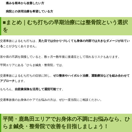
痛みを根本から改善したい方
病院との併用治療を希望している方
■まとめ｜むち打ちの早期治療には整骨院という選択
を
交通事故によるむち打ちは、
見た目では分かりづらくても身体の内部では大きなダメージが出てい
る
ことが少なくありません。
首や肩の不調を我慢していると、数ヶ月〜数年後に後遺症として現れるリスクもあります。
平間エリアにある「ひらま鍼灸・整骨院」では、
交通事故によるむち打ちの症状に対し、
ゼロ整体やハイボルト治療、運動療法などを組み合わせて
アプローチ
します。
もちろん、
自賠責保険を活用して通院可能
です。
交通事故後のお身体のケアでお悩みの方は、ぜひ一度当院にご相談ください。
平間・鹿島田エリアでお身体の不調にお悩みなら、ひ
らま鍼灸・整骨院で改善を目指しましょう！