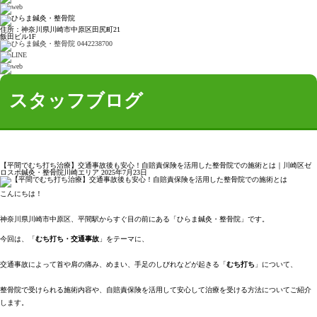
住所：神奈川県川崎市中原区田尻町21
飯田ビル1F
スタッフブログ
【平間でむち打ち治療】交通事故後も安心！自賠責保険を活用した整骨院での施術とは｜川崎区ゼ
ロスポ鍼灸・整骨院川崎エリア
2025年7月23日
こんにちは！
神奈川県川崎市中原区、平間駅からすぐ目の前にある「ひらま鍼灸・整骨院」です。
今回は、「
むち打ち・交通事故
」をテーマに、
交通事故によって首や肩の痛み、めまい、手足のしびれなどが起きる「
むち打ち
」について、
整骨院で受けられる施術内容や、自賠責保険を活用して安心して治療を受ける方法についてご紹介
します。