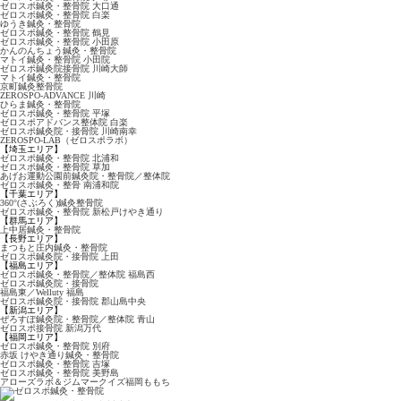
ゼロスポ鍼灸・整骨院
大口通
ゼロスポ鍼灸・整骨院 白楽
ゆうき鍼灸・整骨院
ゼロスポ鍼灸・整骨院 鶴見
ゼロスポ鍼灸・整骨院
小田原
かんのんちょう鍼灸・整骨院
マトイ鍼灸・整骨院 小田院
ゼロスポ鍼灸院接骨院
川崎大師
マトイ鍼灸・整骨院
京町鍼灸整骨院
ZEROSPO-ADVANCE
川崎
ひらま鍼灸・整骨院
ゼロスポ鍼灸・整骨院 平塚
ゼロスポアドバンス整体院 白楽
ゼロスポ鍼灸院・接骨院 川崎南幸
ZEROSPO-LAB
（ゼロスポラボ）
【埼玉エリア】
ゼロスポ鍼灸・整骨院
北浦和
ゼロスポ鍼灸・整骨院 草加
あげお運動公園前鍼灸院・
整骨院／整体院
ゼロスポ鍼灸・整骨
南浦和院
【千葉エリア】
360°(さぶろく)鍼灸整骨院
ゼロスポ鍼灸・整骨院
新松戸けやき通り
【群馬エリア】
上中居鍼灸・整骨院
【長野エリア】
まつもと庄内鍼灸・整骨院
ゼロスポ鍼灸院・接骨院
上田
【福島エリア】
ゼロスポ鍼灸・整骨院
／整体院 福島西
ゼロスポ鍼灸院・接骨院
福島東／Welluty 福島
ゼロスポ鍼灸院・接骨院
郡山島中央
【新潟エリア】
ぜろすぽ鍼灸院・整骨院
／整体院 青山
ゼロスポ接骨院 新潟万代
【福岡エリア】
ゼロスポ鍼灸・整骨院 別府
赤坂 けやき通り鍼灸・
整骨院
ゼロスポ鍼灸・整骨院 吉塚
ゼロスポ鍼灸・整骨院
美野島
アローズラボ＆
ジムマークイズ福岡ももち