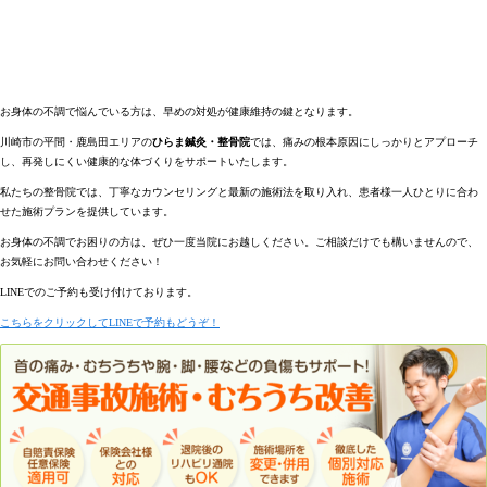
お身体の不調で悩んでいる方は、早めの対処が健康維持の鍵となります。
川崎市の平間・鹿島田エリアの
ひらま鍼灸・整骨院
では、痛みの根本原因にしっかりとアプローチ
し、再発しにくい健康的な体づくりをサポートいたします。
私たちの整骨院では、
丁寧なカウンセリング
と
最新の施術法
を取り入れ、患者様一人ひとりに合わ
せた施術プランを提供しています。
お身体の不調でお困りの方は、ぜひ一度当院にお越しください。ご相談だけでも構いませんので、
お気軽にお問い合わせください！
LINEでのご予約も受け付けております。
こちらをクリックしてLINEで予約もどうぞ！