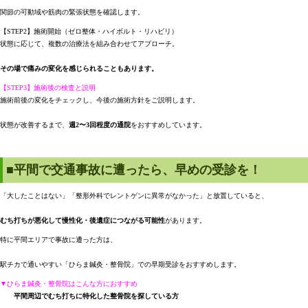
関節の可動域や筋肉の緊張状態を確認します。
【STEP2】施術開始（ゼロ整体・ハイボルト・リハビリ）
状態に応じて、複数の治療法を組み合わせてアプローチ。
その場で痛みの変化を感じられることもあります。
【STEP3】施術後の検査と説明
施術前後の変化をチェックし、今後の施術方針をご説明します。
状態が改善するまで、
週2〜3回程度の通院
をおすすめしています。
■平間で交通事故に遭ったら、早めの受診を！
「大したことはない」「整形外科でレントゲンに異常がなかった」と放置していると、
むち打ちが悪化して慢性化・後遺症につながる可能性
があります。
特に平間エリアで事故に遭った方は、
駅チカで通いやすい「ひらま鍼灸・整骨院」での早期受診をおすすめします。
▼ひらま鍼灸・整骨院はこんな方におすすめ
平間周辺でむち打ちに特化した整骨院を探している方