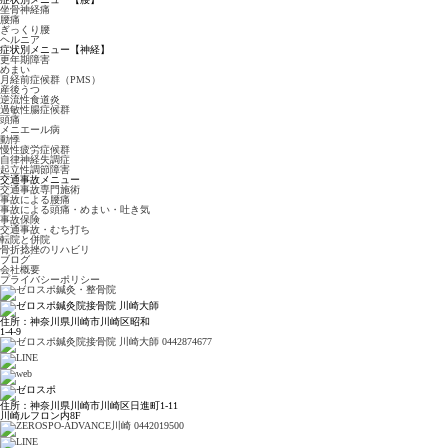
坐骨神経痛
腰痛
ぎっくり腰
ヘルニア
症状別メニュー【神経】
更年期障害
めまい
月経前症候群（PMS）
産後うつ
逆流性食道炎
過敏性腸症候群
頭痛
メニエール病
動悸
慢性疲労症候群
自律神経失調症
起立性調節障害
交通事故メニュー
交通事故専門施術
事故による腰痛
事故による頭痛・めまい・吐き気
事故保険
交通事故・むち打ち
転院と併院
骨折捻挫のリハビリ
ブログ
会社概要
プライバシーポリシー
住所：神奈川県川崎市川崎区昭和
1-4-9
住所：神奈川県川崎市川崎区日進町1-11
川崎ルフロン内8F