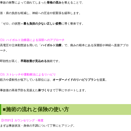
事故の衝撃によって崩れてしまった
骨格の歪み
を整えることで、
首・肩の負担を軽減し、神経への圧迫や筋緊張を緩和します。
「ゼロ」の状態＝
最も負担の少ない正しい姿勢
に導く整体です。
◎2. ハイボルト治療器による深部へのアプローチ
高電圧や立体動態波を用いた「
ハイボルト治療
」で、痛みの根本にある深層筋や神経へ直接アプロ
ーチ。
即効性が高く、
早期改善が見込める
施術です。
◎3. ストレッチや運動療法によるリハビリ
筋力や柔軟性が低下している部位には、
オーダーメイドのリハビリプラン
を提案。
事故後の再発予防を見据えた
体づくり
まで丁寧にサポートします。
■施術の流れと保険の使い方
【STEP1】カウンセリング・検査
まずは事故状況・身体の不調について丁寧にヒアリング。