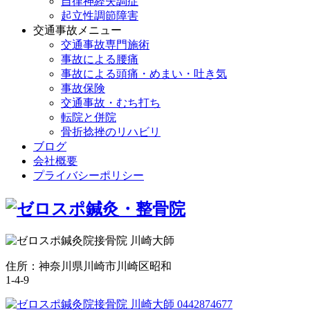
自律神経失調症
起立性調節障害
交通事故メニュー
交通事故専門施術
事故による腰痛
事故による頭痛・めまい・吐き気
事故保険
交通事故・むち打ち
転院と併院
骨折捻挫のリハビリ
ブログ
会社概要
プライバシーポリシー
住所：神奈川県川崎市川崎区昭和
1-4-9