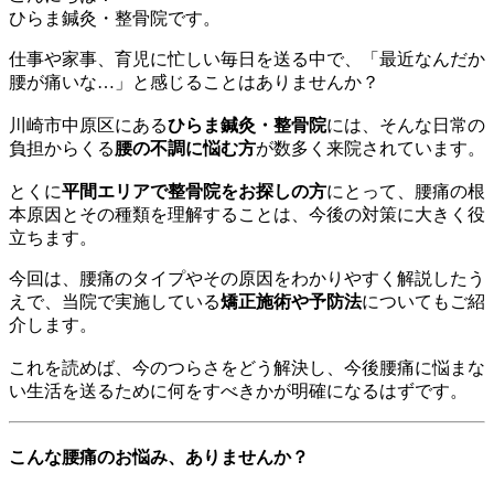
ひらま鍼灸・整骨院です。
仕事や家事、育児に忙しい毎日を送る中で、「最近なんだか
腰が痛いな…」と感じることはありませんか？
川崎市中原区にある
ひらま鍼灸・整骨院
には、そんな日常の
負担からくる
腰の不調に悩む方
が数多く来院されています。
とくに
平間エリアで整骨院をお探しの方
にとって、腰痛の根
本原因とその種類を理解することは、今後の対策に大きく役
立ちます。
今回は、腰痛のタイプやその原因をわかりやすく解説したう
えで、当院で実施している
矯正施術や予防法
についてもご紹
介します。
これを読めば、今のつらさをどう解決し、今後腰痛に悩まな
い生活を送るために何をすべきかが明確になるはずです。
こんな腰痛のお悩み、ありませんか？