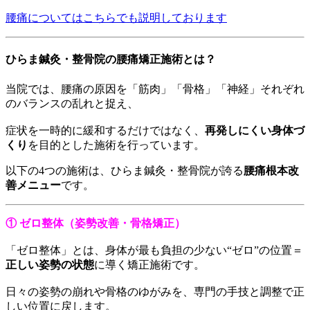
腰痛についてはこちらでも説明しております
ひらま鍼灸・整骨院の腰痛矯正施術とは？
当院では、腰痛の原因を「筋肉」「骨格」「神経」それぞれ
のバランスの乱れと捉え、
症状を一時的に緩和するだけではなく、
再発しにくい身体づ
くり
を目的とした施術を行っています。
以下の4つの施術は、ひらま鍼灸・整骨院が誇る
腰痛根本改
善メニュー
です。
① ゼロ整体（姿勢改善・骨格矯正）
「ゼロ整体」とは、身体が最も負担の少ない“ゼロ”の位置＝
正しい姿勢の状態
に導く矯正施術です。
日々の姿勢の崩れや骨格のゆがみを、専門の手技と調整で正
しい位置に戻します。