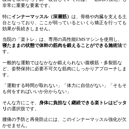
非常に重要な要素です。
特に
インナーマッスル（深層筋）
は、骨格や内臓を支える土
台となっており、ここが弱っているといくら矯正を行っても
効果が長続きしません。
当院の「楽トレ」は、専用の高性能EMSマシンを使用し、
寝たままの状態で体幹の筋肉を鍛えることができる施術法
で
す。
一般的な運動ではなかなか鍛えられない腹横筋・多裂筋な
ど、姿勢保持に必要不可欠な筋肉にしっかりアプローチしま
す。
「運動する時間が取れない」「体力に自信がない」「そもそ
も何をすればいいか分からない」
そんな方にこそ、
身体に負担なく継続できる楽トレはピッタ
リ
の選択肢です。
腰痛の予防と再発防止には、このインナーマッスル強化が欠
かせません。