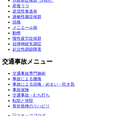
月経前症候群（PMS）
産後うつ
逆流性食道炎
過敏性腸症候群
頭痛
メニエール病
動悸
慢性疲労症候群
自律神経失調症
起立性調節障害
交通事故メニュー
交通事故専門施術
事故による腰痛
事故による頭痛・めまい・吐き気
事故保険
交通事故・むち打ち
転院と併院
骨折捻挫のリハビリ