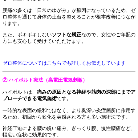
腰痛の多くは「日常のゆがみ」が原因になっているため、ゼ
ロ整体を通じて身体の土台を整えることが根本改善につなが
ります。
また、ボキボキしない
ソフトな矯正
なので、女性やご年配の
方にも安心して受けていただけます。
ゼロ整体についてはこちらでも詳しくお伝えしています
② ハイボルト療法（高電圧電気刺激）
ハイボルトは、
痛みの原因となる神経や筋肉の深部にまでア
プローチできる電気施術
です。
一時的な表面の緩和ではなく、より奥深い炎症箇所に作用す
るため、初回から変化を実感される方も多い施術法です。
神経圧迫による腰の鋭い痛み、ぎっくり腰、慢性腰痛など、
幅広い症状に効果的です。