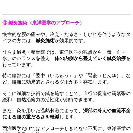
④ 鍼灸施術（東洋医学のアプローチ）
慢性的な腰の痛みや、冷え・だるさ・しびれを伴うようなタ
イプの方には、
鍼灸施術
が効果的です。
ひらま鍼灸・整骨院では、東洋医学の観点から「気・血・
水」のバランスを整え、
体の内側から整えていく鍼灸治療
を
行っています。
特に腰部には「委中（いちゅう）」や「腎兪（じんゆ）」な
ど、腰痛に効果的とされるツボが多く存在します。
そこに繊細な技術で鍼を施すことで、血行の促進や筋緊張の
緩和、自然治癒力の活性化が期待できます。
また、灸を用いた温熱刺激によって、
深部の冷えや血流不全
による腰の重だるさを軽減
します。
西洋医学だけではアプローチしきれない不調に、東洋医学の