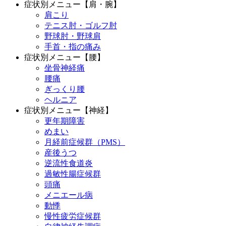
症状別メニュー【肩・腕】
肩こり
テニス肘・ゴルフ肘
野球肘・野球肩
手首・指の痛み
症状別メニュー【腰】
坐骨神経痛
腰痛
ぎっくり腰
ヘルニア
症状別メニュー【神経】
更年期障害
めまい
月経前症候群（PMS）
産後うつ
逆流性食道炎
過敏性腸症候群
頭痛
メニエール病
動悸
慢性疲労症候群