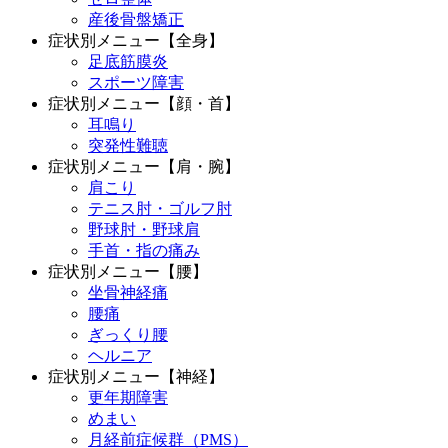
産後骨盤矯正
症状別メニュー【全身】
足底筋膜炎
スポーツ障害
症状別メニュー【顔・首】
耳鳴り
突発性難聴
症状別メニュー【肩・腕】
肩こり
テニス肘・ゴルフ肘
野球肘・野球肩
手首・指の痛み
症状別メニュー【腰】
坐骨神経痛
腰痛
ぎっくり腰
ヘルニア
症状別メニュー【神経】
更年期障害
めまい
月経前症候群（PMS）