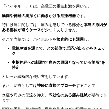
「ハイボルト」とは、高電圧の電気刺激を用いて、
筋肉や神経の奥深くに働きかける治療機器
です。
特に腰痛に関しては、痛みを感じている部分と
本当の原因が
ある部位が違うケース
が少なくありません。
そこで当院では、ハイボルトを
検査的にも活用
し、
電気刺激を通じて、どの部位で反応が出るかをチェッ
ク
中枢神経への刺激で“痛みの原因となっている箇所”を
特定
といった診断的な使い方をしています。
また、治療としては
神経に直接アプローチ
することで、
炎症や痛みの伝達を抑え、
即効性のある痛み軽減
が期待でき
ます。