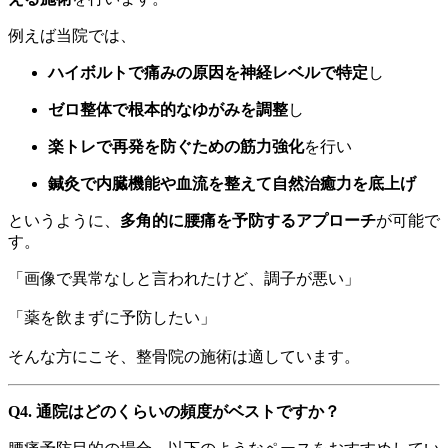
例えば当院では、
ハイボルトで痛みの原因を神経レベルで特定
し
ゼロ整体で根本的なゆがみを調整
し
楽トレで再発を防ぐための筋力強化
を行い
鍼灸で内臓機能や血流を整えて自然治癒力を底上げ
というように、
多角的に腰痛を予防するアプローチ
が可能で
す。
「画像で異常なしと言われたけど、調子が悪い」
「薬を飲まずに予防したい」
そんな方にこそ、整骨院の施術は適しています。
Q4. 通院はどのくらいの頻度がベストですか？