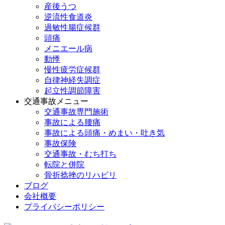
産後うつ
逆流性食道炎
過敏性腸症候群
頭痛
メニエール病
動悸
慢性疲労症候群
自律神経失調症
起立性調節障害
交通事故メニュー
交通事故専門施術
事故による腰痛
事故による頭痛・めまい・吐き気
事故保険
交通事故・むち打ち
転院と併院
骨折捻挫のリハビリ
ブログ
会社概要
プライバシーポリシー