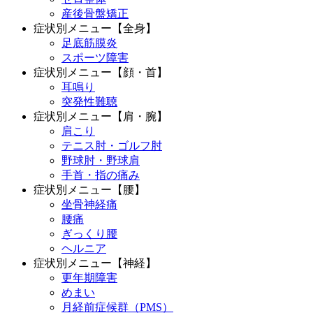
産後骨盤矯正
症状別メニュー【全身】
足底筋膜炎
スポーツ障害
症状別メニュー【顔・首】
耳鳴り
突発性難聴
症状別メニュー【肩・腕】
肩こり
テニス肘・ゴルフ肘
野球肘・野球肩
手首・指の痛み
症状別メニュー【腰】
坐骨神経痛
腰痛
ぎっくり腰
ヘルニア
症状別メニュー【神経】
更年期障害
めまい
月経前症候群（PMS）