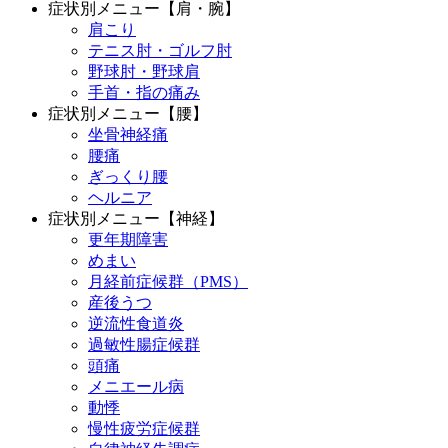
症状別メニュー【肩・腕】
肩こり
テニス肘・ゴルフ肘
野球肘・野球肩
手首・指の痛み
症状別メニュー【腰】
坐骨神経痛
腰痛
ぎっくり腰
ヘルニア
症状別メニュー【神経】
更年期障害
めまい
月経前症候群（PMS）
産後うつ
逆流性食道炎
過敏性腸症候群
頭痛
メニエール病
動悸
慢性疲労症候群