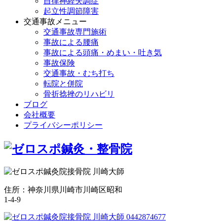
自律神経失調症
起立性調節障害
交通事故メニュー
交通事故専門施術
事故による腰痛
事故による頭痛・めまい・吐き気
事故保険
交通事故・むち打ち
転院と併院
骨折捻挫のリハビリ
ブログ
会社概要
プライバシーポリシー
住所：神奈川県川崎市川崎区昭和
1-4-9