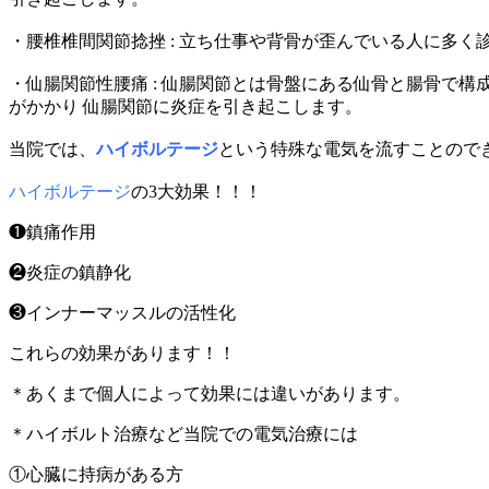
・腰椎椎間関節捻挫 : 立ち仕事や背骨が歪んでいる人に多
・仙腸関節性腰痛 : 仙腸関節とは骨盤にある仙骨と腸骨で
がかかり 仙腸関節に炎症を引き起こします。
当院では、
ハイボルテージ
という特殊な電気を流すことので
ハイボルテージ
の3大効果！！！
❶鎮痛作用
❷炎症の鎮静化
❸インナーマッスルの活性化
これらの効果があります！！
＊あくまで個人によって効果には違いがあります。
＊ハイボルト治療など当院での電気治療には
①心臓に持病がある方