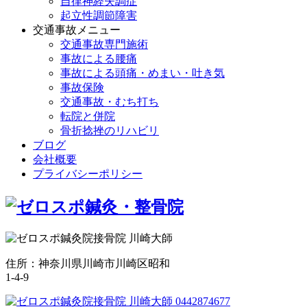
自律神経失調症
起立性調節障害
交通事故メニュー
交通事故専門施術
事故による腰痛
事故による頭痛・めまい・吐き気
事故保険
交通事故・むち打ち
転院と併院
骨折捻挫のリハビリ
ブログ
会社概要
プライバシーポリシー
住所：神奈川県川崎市川崎区昭和
1-4-9