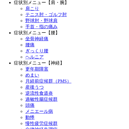
症状別メニュー【肩・腕】
肩こり
テニス肘・ゴルフ肘
野球肘・野球肩
手首・指の痛み
症状別メニュー【腰】
坐骨神経痛
腰痛
ぎっくり腰
ヘルニア
症状別メニュー【神経】
更年期障害
めまい
月経前症候群（PMS）
産後うつ
逆流性食道炎
過敏性腸症候群
頭痛
メニエール病
動悸
慢性疲労症候群