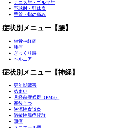
テニス肘・ゴルフ肘
野球肘・野球肩
手首・指の痛み
症状別メニュー【腰】
坐骨神経痛
腰痛
ぎっくり腰
ヘルニア
症状別メニュー【神経】
更年期障害
めまい
月経前症候群（PMS）
産後うつ
逆流性食道炎
過敏性腸症候群
頭痛
メニエール病