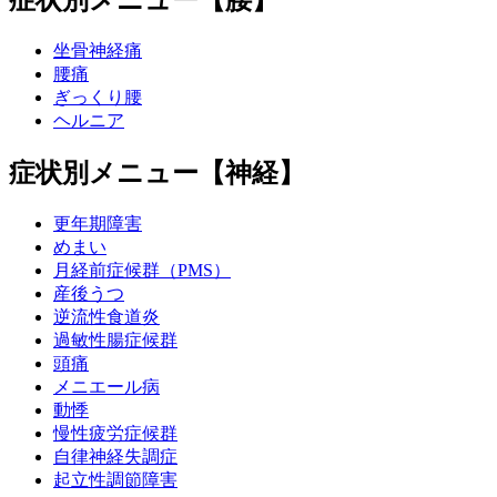
坐骨神経痛
腰痛
ぎっくり腰
ヘルニア
症状別メニュー【神経】
更年期障害
めまい
月経前症候群（PMS）
産後うつ
逆流性食道炎
過敏性腸症候群
頭痛
メニエール病
動悸
慢性疲労症候群
自律神経失調症
起立性調節障害