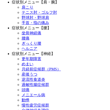
症状別メニュー【肩・腕】
肩こり
テニス肘・ゴルフ肘
野球肘・野球肩
手首・指の痛み
症状別メニュー【腰】
坐骨神経痛
腰痛
ぎっくり腰
ヘルニア
症状別メニュー【神経】
更年期障害
めまい
月経前症候群（PMS）
産後うつ
逆流性食道炎
過敏性腸症候群
頭痛
メニエール病
動悸
慢性疲労症候群