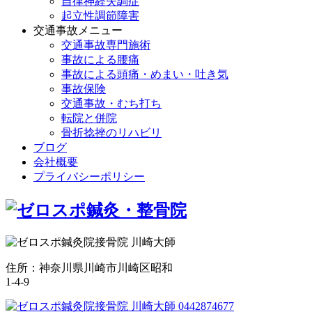
自律神経失調症
起立性調節障害
交通事故メニュー
交通事故専門施術
事故による腰痛
事故による頭痛・めまい・吐き気
事故保険
交通事故・むち打ち
転院と併院
骨折捻挫のリハビリ
ブログ
会社概要
プライバシーポリシー
住所：神奈川県川崎市川崎区昭和
1-4-9