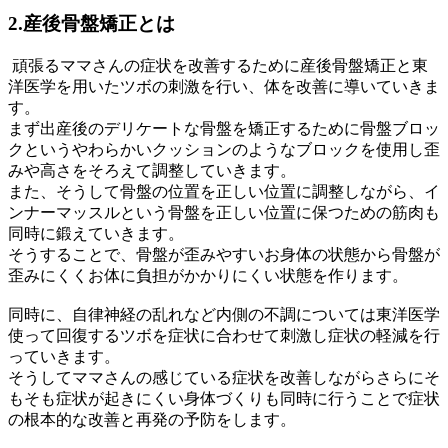
2.
産後骨盤矯正とは
頑張るママさんの症状を改善するために産後骨盤矯正と東
洋医学を用いたツボの刺激を行い、体を改善に導いていきま
す。
まず出産後のデリケートな骨盤を矯正するために
骨盤ブロッ
ク
というやわらかいクッションのようなブロックを使用し歪
みや高さをそろえて調整していきます。
また、そうして骨盤の位置を正しい位置に調整しながら、
イ
ンナーマッスルという骨盤を正しい位置に保つための筋肉
も
同時に鍛えていきます。
そうすることで、骨盤が歪みやすいお身体の状態から
骨盤が
歪みにくくお体に負担がかかりにくい状態
を作ります。
同時に、自律神経の乱れなど内側の不調については
東洋医学
使って
回復するツボを症状に合わせて刺激
し症状の軽減を行
っていきます。
そうしてママさんの感じている症状を改善しながらさらにそ
もそも
症状が起きにくい身体づくり
も同時に行うことで症状
の根本的な改善と再発の予防をします。