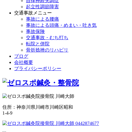
自律神経失調症
起立性調節障害
交通事故メニュー
事故による腰痛
事故による頭痛・めまい・吐き気
事故保険
交通事故・むち打ち
転院と併院
骨折捻挫のリハビリ
ブログ
会社概要
プライバシーポリシー
住所：神奈川県川崎市川崎区昭和
1-4-9