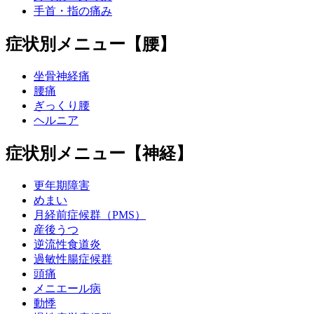
手首・指の痛み
症状別メニュー【腰】
坐骨神経痛
腰痛
ぎっくり腰
ヘルニア
症状別メニュー【神経】
更年期障害
めまい
月経前症候群（PMS）
産後うつ
逆流性食道炎
過敏性腸症候群
頭痛
メニエール病
動悸