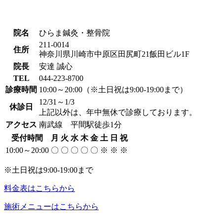
院名
ひらま鍼灸・整骨院
211-0014
住所
神奈川県川崎市中原区田尻町21飯田ビル1F
院長
安達 誠心
TEL
044-223-8700
診療時間
10:00～20:00（※土日祝は9:00-19:00まで）
12/31～1/3
休診日
上記以外は、年中無休で診療しております。
アクセス
南武線 平間駅徒歩1分
受付時間
月
火
水
木
金
土
日
祝
10:00～20:00
〇
〇
〇
〇
〇
※
※
※
※土日祝は9:00-19:00まで
料金表はこちらから
施術メニューはこちらから