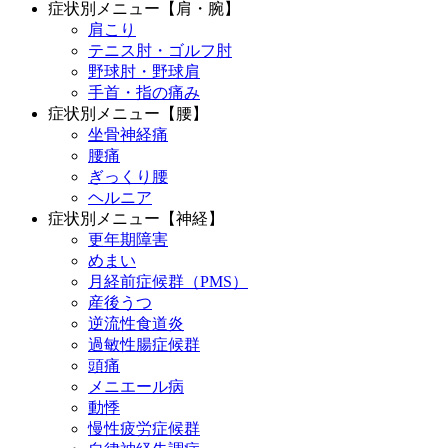
症状別メニュー【肩・腕】
肩こり
テニス肘・ゴルフ肘
野球肘・野球肩
手首・指の痛み
症状別メニュー【腰】
坐骨神経痛
腰痛
ぎっくり腰
ヘルニア
症状別メニュー【神経】
更年期障害
めまい
月経前症候群（PMS）
産後うつ
逆流性食道炎
過敏性腸症候群
頭痛
メニエール病
動悸
慢性疲労症候群