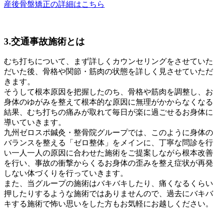
産後骨盤矯正の詳細はこちら
3.
交通事故施術とは
むち打ちについて、まず
詳しくカウンセリング
をさせていた
だいた後、骨格や関節・筋肉の状態を詳しく見させていただ
きます。
そうして根本原因を把握したのち、骨格や筋肉を調整し、お
身体のゆがみを整えて根本的な原因に無理がかからなくなる
結果、むち打ちの
痛みが取れて毎日が楽に過ごせるお身体
に
導いていきます。
九州ゼロスポ鍼灸・整骨院グループでは、このように身体の
バランスを整える「ゼロ整体」をメインに、丁寧な問診を行
い一人一人の原因に合わせた施術をご提案しながら根本改善
を行い、事故の衝撃からくるお身体の歪みを整え症状が再発
しない体づくりを行っていきます。
また、当グループの施術はバキバキしたり、痛くなるくらい
押したりするような施術ではありませんので、過去にバキバ
キする施術で怖い思いをした方もお気軽にお越しください。