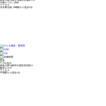
神奈川県川崎市川崎区日進町1-11
川崎ルフロン内8F
アクセス
京浜東北線 川崎駅から徒歩3分
住所
〒210-0024
神奈川県川崎市中原区田尻町21
飯田ビル1F
アクセス
平間駅から徒歩1分