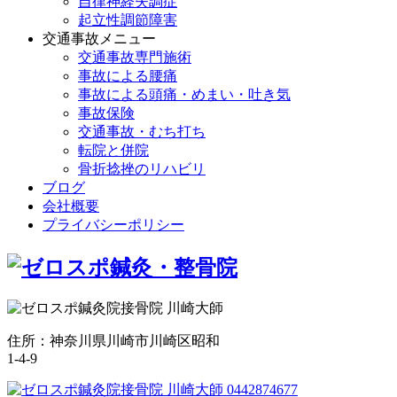
自律神経失調症
起立性調節障害
交通事故メニュー
交通事故専門施術
事故による腰痛
事故による頭痛・めまい・吐き気
事故保険
交通事故・むち打ち
転院と併院
骨折捻挫のリハビリ
ブログ
会社概要
プライバシーポリシー
住所：神奈川県川崎市川崎区昭和
1-4-9