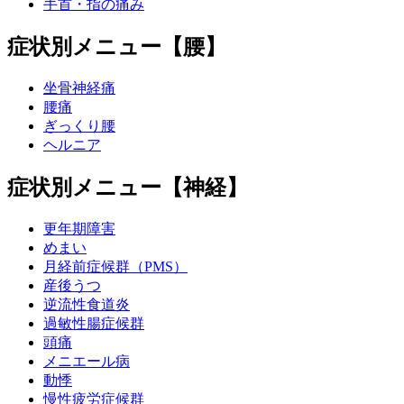
手首・指の痛み
症状別メニュー【腰】
坐骨神経痛
腰痛
ぎっくり腰
ヘルニア
症状別メニュー【神経】
更年期障害
めまい
月経前症候群（PMS）
産後うつ
逆流性食道炎
過敏性腸症候群
頭痛
メニエール病
動悸
慢性疲労症候群