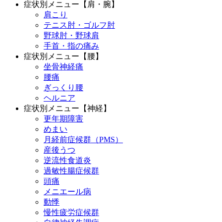
症状別メニュー【肩・腕】
肩こり
テニス肘・ゴルフ肘
野球肘・野球肩
手首・指の痛み
症状別メニュー【腰】
坐骨神経痛
腰痛
ぎっくり腰
ヘルニア
症状別メニュー【神経】
更年期障害
めまい
月経前症候群（PMS）
産後うつ
逆流性食道炎
過敏性腸症候群
頭痛
メニエール病
動悸
慢性疲労症候群